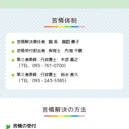
苦情体制
苦情解決責任者 : 園 長 園田 優子
苦情受付担当者 : 保育士 内海 千鶴
第三者委員 : 行政書士 木部 義之
（TEL : 093－761-0700）
第三者委員 : 行政書士 掛水 善久
（TEL : 093－243-5385）
苦情解決の方法
苦情の受付