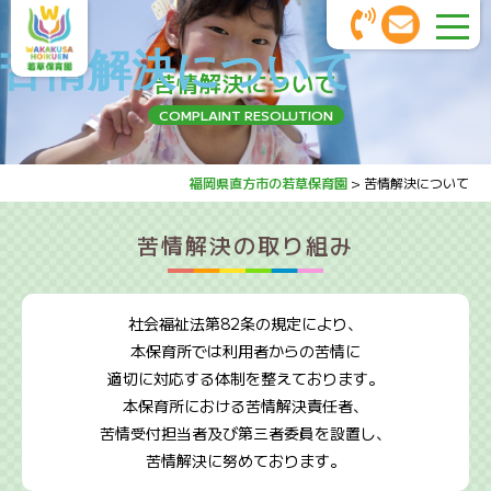
苦情解決について
苦情解決について
COMPLAINT RESOLUTION
福岡県直方市の若草保育園
>
苦情解決について
苦情解決の取り組み
社会福祉法第82条の規定により、
本保育所では利用者からの苦情に
適切に対応する体制を整えております。
本保育所における苦情解決責任者、
苦情受付担当者及び第三者委員を設置し、
苦情解決に努めております。