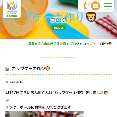
カップケーキ作り
ブログ
BLOG
福岡県直方市の若草保育園
>
ブログ
>
カップケーキ作り
カップケーキ作り
2024.04.18
4月17日にらいおん組さんは“カップケーキ作り”をしました
まずは、ボールに材料を入れて混ぜます