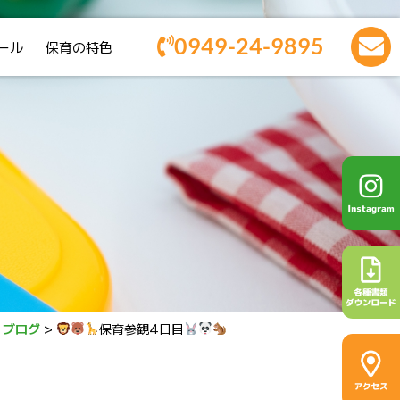
0949-24-9895
ール
保育の特色
>
ブログ
>
保育参観4日目